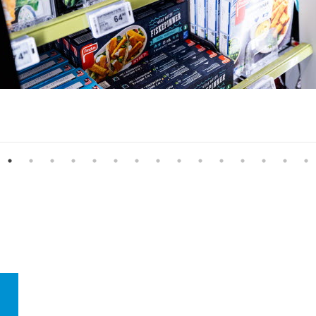
prohlédněte si náš
ent!