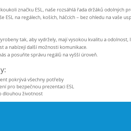
jakoukoli značku ESL, naše rozsáhlá řada držáků odolných 
vaše ESL na regálech, koších, háčcích – bez ohledu na vaše 
yrobeny tak, aby vydržely, mají vysokou kvalitu a odolnost, l
ost a nabízejí další možnosti komunikace.
ás a posuňte správu regálů na vyšší úroveň.
y:
ment pokrývá všechny potřeby
šení pro bezpečnou prezentaci ESL
 dlouhou životnost