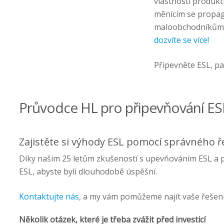
vlastnosti produkt
měnícím se propag
maloobchodníkům r
dozvíte se více!
Připevněte ESL, p
Průvodce HL pro připevňování ES
Zajistěte si výhody ESL pomocí správného ř
Díky našim 25 letům zkušeností s upevňováním ESL a po
ESL, abyste byli dlouhodobě úspěšní.
Kontaktujte nás
, a my vám pomůžeme najít vaše řešení
Několik otázek, které je třeba zvážit před investicí