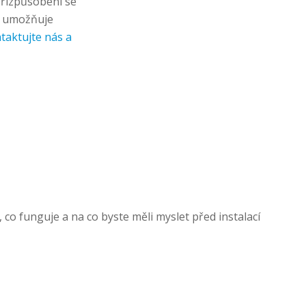
přizpůsobení se
ž umožňuje
taktujte nás a
o funguje a na co byste měli myslet před instalací