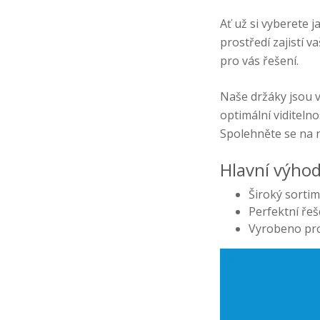
Ať už si vyberete 
prostředí zajistí 
pro vás řešení.
Naše držáky jsou v
optimální viditeln
Spolehněte se na n
Hlavní výhod
Široký sorti
Perfektní ře
Vyrobeno pro