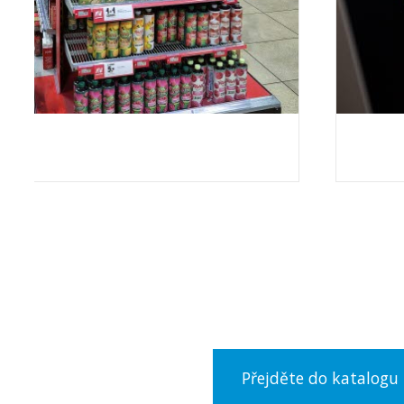
Máme nejširší nabídku na trhu, 
kompletní sortim
Přejděte do katalogu