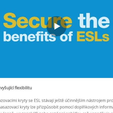
šující flexibilitu
zovacími kryty se ESL stávají ještě účinnějším nástrojem pr
sazovací kryty lze přizpůsobit pomocí doplňkových informac