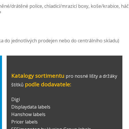
né/drátěné police, chladicí/mrazicí boxy, koše/krabice, háč
?
ka do jednotlivých prodejen nebo do centrálního skladu)
Katalogy sortimentu
pro nosné lišty a držáky
podle dodavatele:
štítků
Digi
Displaydata labels
Hanshow labels
Pricer labels