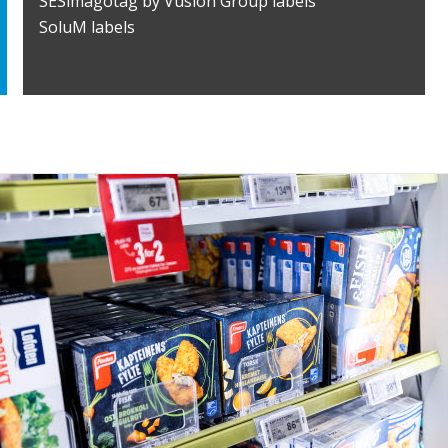
SESimagotag by Vusion Group labels
SoluM labels