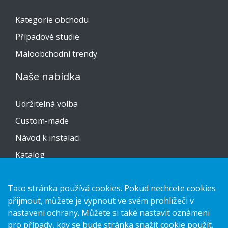
Kategorie obchodu
Případové studie
Maloobchodní trendy
Naše nabídka
Udržitelná volba
Custom-made
Návod k instalaci
Katalog
Kontaktujte nás
Tato stránka používá cookies. Pokud nechcete cookies
přijmout, můžete je vypnout ve svém prohlížeči v
Prohlášení o ochraně osobních údajů
nastavení ochrany. Můžete si také nastavit oznámení
Cookies
pro případy, kdy se bude stránka snažit cookie použít.