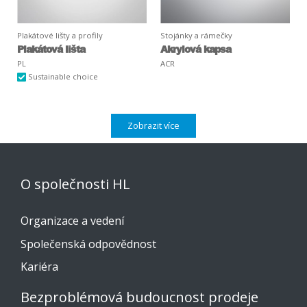
Plakátové lišty a profily
Stojánky a rámečky
Plakátová lišta
Akrylová kapsa
PL
ACR
Sustainable choice
Zobrazit více
O společnosti HL
Organizace a vedení
Společenská odpovědnost
Kariéra
Bezproblémová budoucnost prodeje