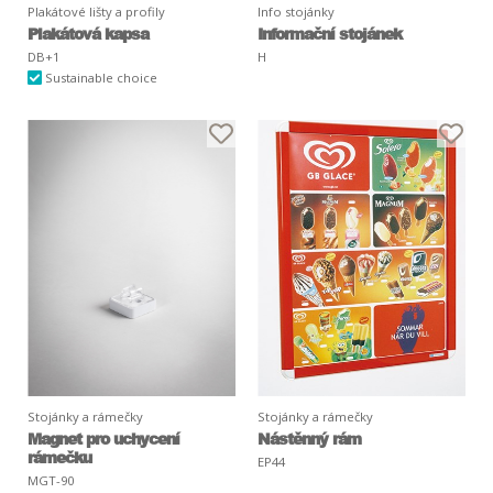
Plakátové lišty a profily
Info stojánky
Plakátová kapsa
Informační stojánek
DB+1
H
Sustainable choice
Stojánky a rámečky
Stojánky a rámečky
Magnet pro uchycení
Nástěnný rám
rámečku
EP44
MGT-90