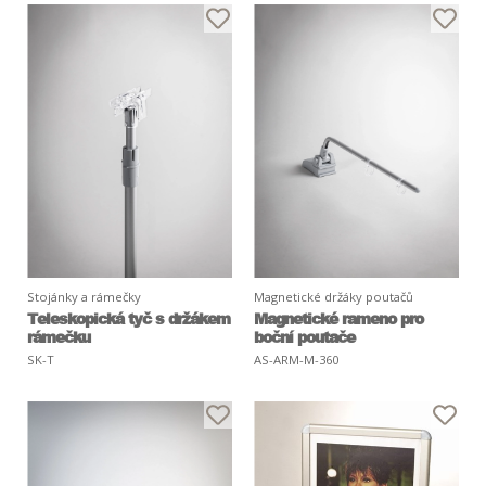
Stojánky a rámečky
Magnetické držáky poutačů
Teleskopická tyč s držákem
Magnetické rameno pro
rámečku
boční poutače
SK-T
AS-ARM-M-360