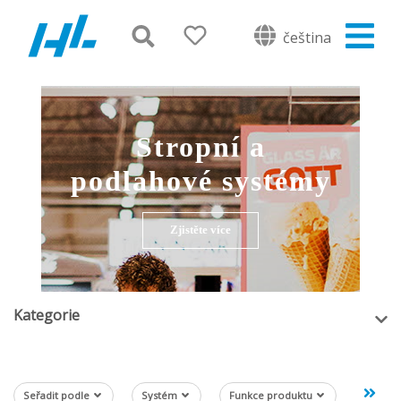
čeština
Stropní a
podlahové systémy
Zjistěte více
Kategorie
Seřadit podle
Systém
Funkce produktu