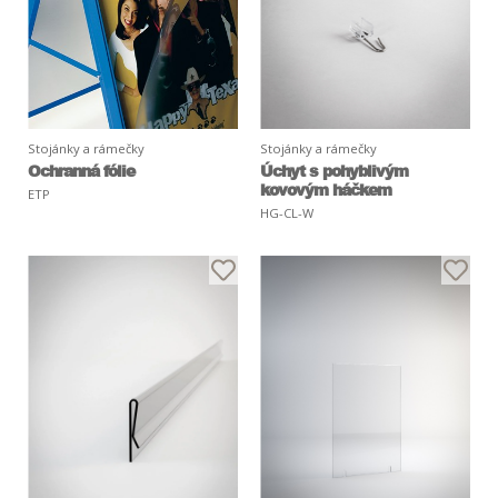
Stojánky a rámečky
Stojánky a rámečky
Ochranná fólie
Úchyt s pohyblivým
kovovým háčkem
ETP
HG-CL-W