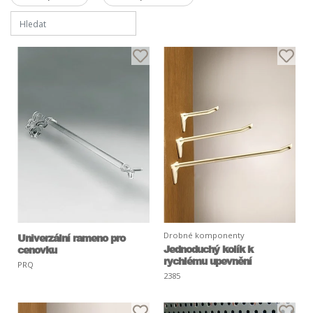
Drobné komponenty
Univerzální rameno pro
Jednoduchý kolík k
cenovku
rychlému upevnění
PRQ
2385