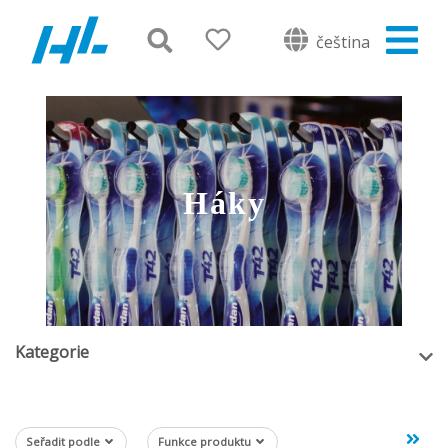
čeština
Háky
Kategorie
Seřadit podle
Funkce produktu