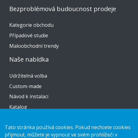
Bezproblémová budoucnost prodeje
Kategorie obchodu
Případové studie
Maloobchodní trendy
Naše nabídka
Udržitelná volba
Custom-made
Návod k instalaci
Katalog
Kontaktujte nás
Tato stránka používá cookies. Pokud nechcete cookies
přijmout, můžete je vypnout ve svém prohlížeči v
Prohlášení o ochraně osobních údajů