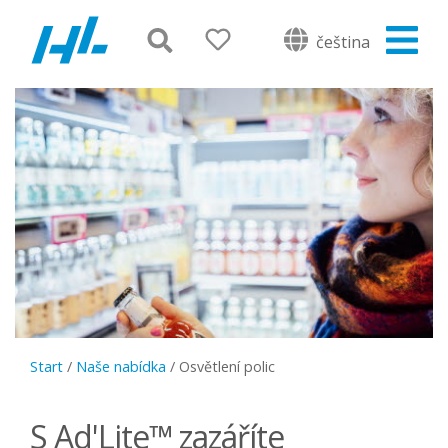
čeština
Start
/
Naše nabídka
/
Osvětlení polic
S Ad'Lite™ zazáříte