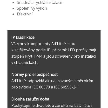
Snadná a rychlá instalace
Spolehlivý výkon
Efektivní
IP klasifikace
Všechny komponenty Ad'Lite™ jsou
klasifikovány podle IP, přičemž LED profily mají
stupeň krytí IP44 a jsou schváleny pro instalaci
v chladničkách.
Normy pro el bezpečnost
Ad'Lite™ odpovídá aktualizovaným směrnicím
pro svítidla IEC 60570 a IEC 60598-2-1.
Dlouhá záruční doba
Poskytujeme dvouletou záruku na LED lištu i