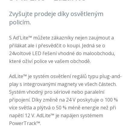
Zvyšujte prodeje díky osvětleným
policím.
S Ad'Lite™ můžete zákazníky nejen zaujmout a
přilákat ale i přesvědčit o koupi. Jedná se o
24voltové LED řešení vhodné do maloobchodu,
které oživí police ve vašem obchodě.
AdLite™ je systém osvětlení regálů typu plug-and-
play s integrovanými magnety ve všech částech.
Systém vhodný pro sériové nebo paralelní
připojení. Díky změně na 24 V poskytuje o 100 %
více světla a plýtvá o 50 % méně energie než při
napětí 12 V. AdLite™ je napájen systémem
PowerTrack™.