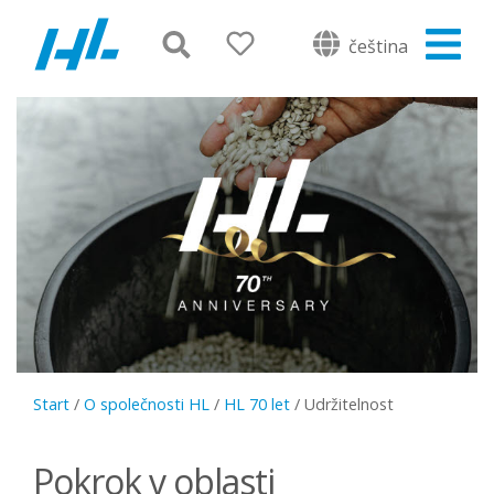
čeština
Start
/
O společnosti HL
/
HL 70 let
/
Udržitelnost
Pokrok v oblasti