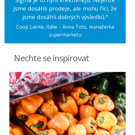
jsme dosáhli prodeje, ale mohu říci, že
jsme dosáhli dobrých výsledků."
Coop Lainte, Itálie – Anna Toto, manažerka
supermarketu
Nechte se inspirovat