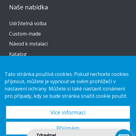
Naše nabídka
Udržitelná volba
Custom-made
Návod k instalaci
Katalog
Kontaktujte nás
Tato stránka používá cookies. Pokud nechcete cookies
přijmout, můžete je vypnout ve svém prohlížeči v
Prohlášení o ochraně osobních údajů
nastavení ochrany. Můžete si také nastavit oznámení
Cookies
pro případy, kdy se bude stránka snažit cookie použít.
Více informací
Copyright 2026 HL Display AB. All rights reserved.
Přijímám
Zdravíme!