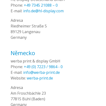
Phone:
+49 7345 21088 – 0
E-mail:
info.de@hl-display.com
Adresa
Riedheimer Straße 5
89129 Langenau
Germany
Německo
werba print & display GmbH
Phone:
+49 (0) 7223 / 9864 - 0
E-mail:
info@werba-print.de
Website:
werba-print.de
Adresa
Am Froschbächle 23
77815 Bühl (Baden)
Germany