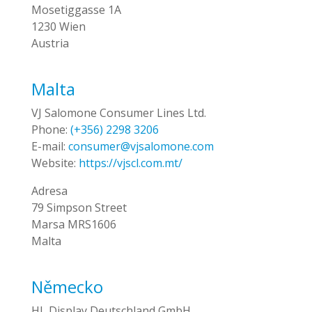
Mosetiggasse 1A
1230 Wien
Austria
Malta
VJ Salomone Consumer Lines Ltd.
Phone:
(+356) 2298 3206
E-mail:
consumer@vjsalomone.com
Website:
https://vjscl.com.mt/
Adresa
79 Simpson Street
Marsa MRS1606
Malta
Německo
HL Display Deutschland GmbH