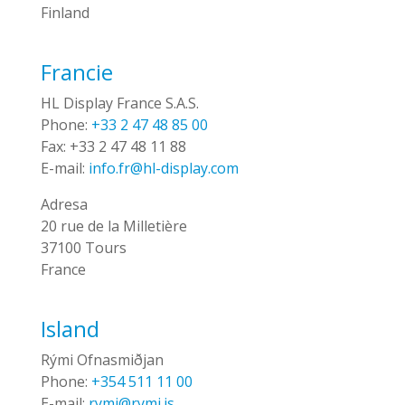
Finland
Francie
HL Display France S.A.S.
Phone:
+33 2 47 48 85 00
Fax:
+33 2 47 48 11 88
E-mail:
info.fr@hl-display.com
Adresa
20 rue de la Milletière
37100 Tours
France
Island
Rými Ofnasmiðjan
Phone:
+354 511 11 00
E-mail:
rymi@rymi.is