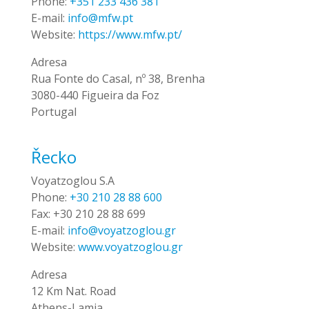
Phone:
+351 233 436 381
E-mail:
info@mfw.pt
Website:
https://www.mfw.pt/
Adresa
Rua Fonte do Casal, nº 38, Brenha
3080-440 Figueira da Foz
Portugal
Řecko
Voyatzoglou S.A
Phone:
+30 210 28 88 600
Fax:
+30 210 28 88 699
E-mail:
info@voyatzoglou.gr
Website:
www.voyatzoglou.gr
Adresa
12 Km Nat. Road
Athens-Lamia