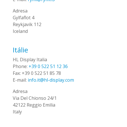
Adresa
Gylfaflot 4
Reykjavik 112
Iceland
Itálie
HL Display Italia
Phone:
+39 0 522 51 12 36
Fax:
+39 0 522 51 85 78
E-mail:
info.it@hl-display.com
Adresa
Via Del Chionso 24/1
42122 Reggio Emilia
Italy