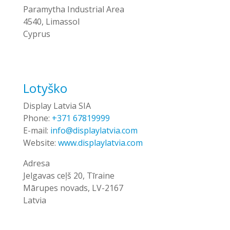
Paramytha Industrial Area
4540, Limassol
Cyprus
Lotyško
Display Latvia SIA
Phone:
+371 67819999
E-mail:
info@displaylatvia.com
Website:
www.displaylatvia.com
Adresa
Jelgavas ceļš 20, Tīraine
Mārupes novads, LV-2167
Latvia