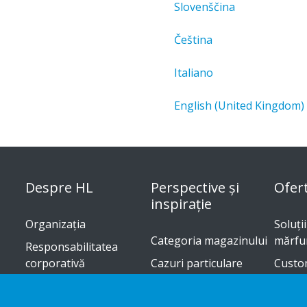
Slovenščina
Čeština
Italiano
English (United Kingdom)
Despre HL
Perspective și
Ofer
inspirație
Organizația
Soluți
Categoria magazinului
mărfur
Responsabilitatea
corporativă
Cazuri particulare
Custo
Cariere
Tendinţe în comerţ
Ghid d