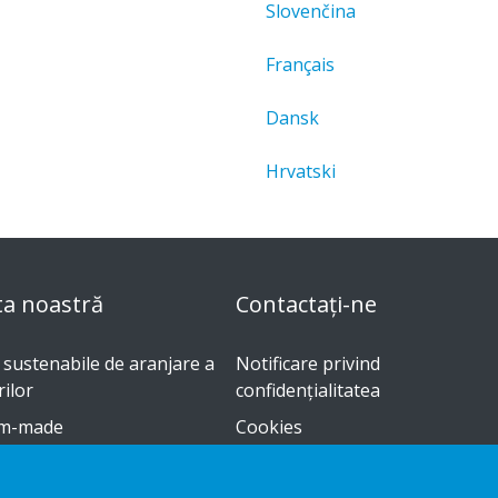
Slovenčina
Français
Dansk
Hrvatski
ta noastră
Contactați-ne
i sustenabile de aranjare a
Notificare privind
ilor
confidențialitatea
m-made
Cookies
e instalare