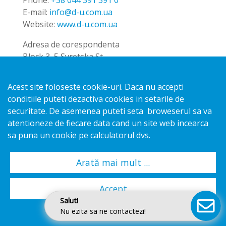
Phone:
+38 044 391 391 0
E-mail:
info@d-u.com.ua
Website:
www.d-u.com.ua
Adresa de corespondenta
Block 3, 5 Syretska St.
04073 Kyiv
Ukraine
Acest site foloseste cookie-uri. Daca nu accepti
conditiile puteti dezactiva cookies in setarile de
securitate. De asemenea puteti seta broweserul sa va
Marea Britanie
atentioneze de fiecare data cand un site web incearca
HL Display (UK) Ltd
sa puna un cookie pe calculatorul dvs.
Phone:
+44 1279 41 23 45
E-mail:
info.uk@hl-display.com
Arată mai mult ...
Adresa de corespondenta
Horsecroft Road, The Pinnacles
Accept
Harlow, Essex, CM19 5BH
Salut!
United Kingdom
Nu ezita sa ne contactezi!