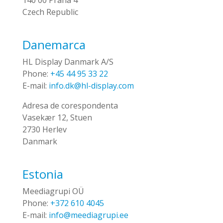
140 00 Praha 4
Czech Republic
Danemarca
HL Display Danmark A/S
Phone:
+45 44 95 33 22
E-mail:
info.dk@hl-display.com
Adresa de corespondenta
Vasekær 12, Stuen
2730 Herlev
Danmark
Estonia
Meediagrupi OÜ
Phone:
+372 610 4045
E-mail:
info@meediagrupi.ee