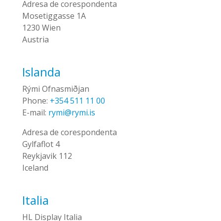
Adresa de corespondenta
Mosetiggasse 1A
1230 Wien
Austria
Islanda
Rými Ofnasmiðjan
Phone:
+354 511 11 00
E-mail:
rymi@rymi.is
Adresa de corespondenta
Gylfaflot 4
Reykjavik 112
Iceland
Italia
HL Display Italia