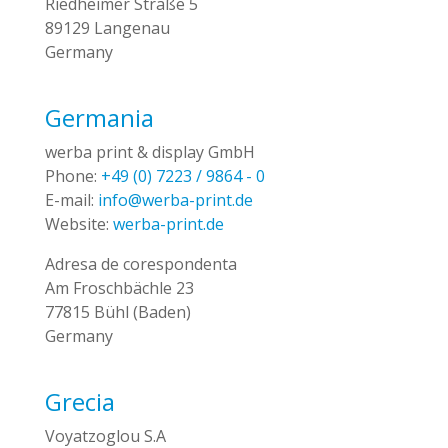
Riedheimer Straße 5
89129 Langenau
Germany
Germania
werba print & display GmbH
Phone:
+49 (0) 7223 / 9864 - 0
E-mail:
info@werba-print.de
Website:
werba-print.de
Adresa de corespondenta
Am Froschbächle 23
77815 Bühl (Baden)
Germany
Grecia
Voyatzoglou S.A