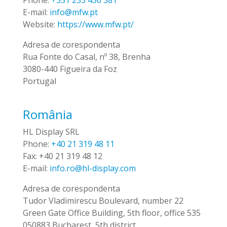
Phone:
+351 233 436 381
E-mail:
info@mfw.pt
Website:
https://www.mfw.pt/
Adresa de corespondenta
Rua Fonte do Casal, nº 38, Brenha
3080-440 Figueira da Foz
Portugal
România
HL Display SRL
Phone:
+40 21 319 48 11
Fax:
+40 21 319 48 12
E-mail:
info.ro@hl-display.com
Adresa de corespondenta
Tudor Vladimirescu Boulevard, number 22
Green Gate Office Building, 5th floor, office 535
050883 Bucharest, 5th district