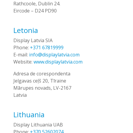
Rathcoole, Dublin 24.
Eircode – D24 PD90
Letonia
Display Latvia SIA
Phone:
+371 67819999
E-mail:
info@displaylatvia.com
Website:
www.displaylatvia.com
Adresa de corespondenta
Jelgavas ceļš 20, Tīraine
Mārupes novads, LV-2167
Latvia
Lithuania
Display Lithuania UAB
Phone:
+370 52602074