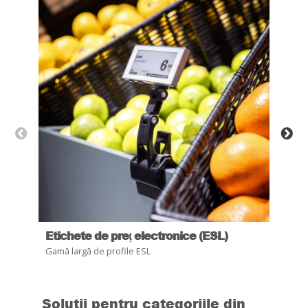
Etichete de preț electronice (ESL)
Mer
Gamă largă de profile ESL
Redu
Solutii pentru categoriile din