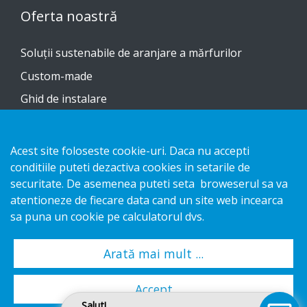
Oferta noastră
Soluții sustenabile de aranjare a mărfurilor
Custom-made
Ghid de instalare
Catalog
Contactați-ne
Acest site foloseste cookie-uri. Daca nu accepti
conditiile puteti dezactiva cookies in setarile de
securitate. De asemenea puteti seta broweserul sa va
Notificare privind confidențialitatea
atentioneze de fiecare data cand un site web incearca
Cookies
sa puna un cookie pe calculatorul dvs.
Arată mai mult ...
Copyright 2026 HL Display AB. All rights reserved.
Accept
Salut!