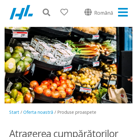
Română
Start
/
Oferta noastră
/
Produse proaspete
Atragerea cumpărătorilor