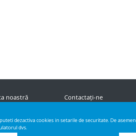
ta noastră
Contactați-ne
i sustenabile de aranjare a
Notificare privind
e puteti dezactiva cookies in setarile de securitate. De asem
ilor
confidențialitatea
latorul dvs.
m-made
Cookies