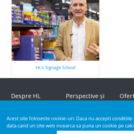
HL’s Signage School
Despre HL
Perspective și
Ofer
inspirație
Organizația
Soluți
Acest site foloseste cookie-uri. Daca nu accepti conditiil
Categoria magazinului
mărfur
Responsabilitatea
data cand un site web incearca sa puna un cookie pe calcu
corporativă
Cazuri particulare
Custo