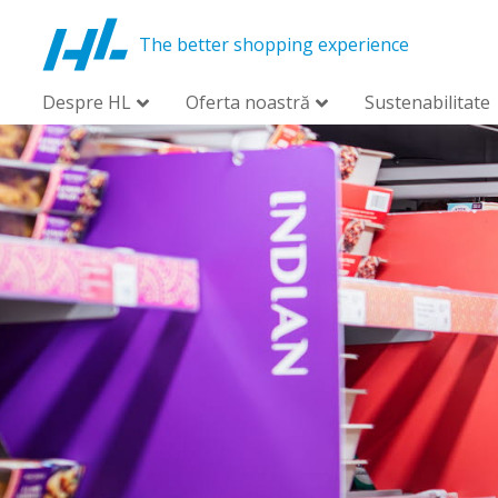
The better shopping experience
Despre HL
Oferta noastră
Sustenabilitate