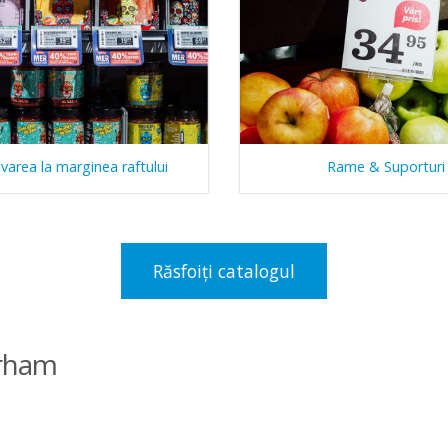
area la marginea raftului
Rame & Suporturi
Răsfoiți catalogul
urham