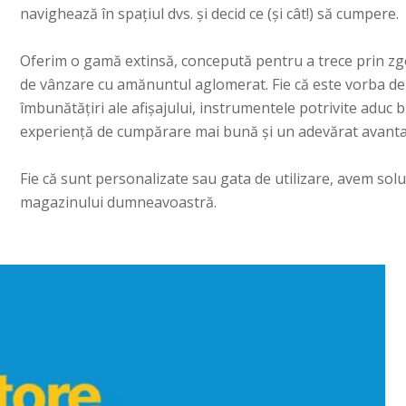
navighează în spațiul dvs. și decid ce (și cât!) să cumpere.
Oferim o gamă extinsă, concepută pentru a trece prin zgo
de vânzare cu amănuntul aglomerat. Fie că este vorba de 
îmbunătățiri ale afișajului, instrumentele potrivite aduc b
experiență de cumpărare mai bună și un adevărat avantaj
Fie că sunt personalizate sau gata de utilizare, avem sol
magazinului dumneavoastră.