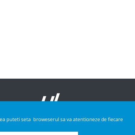
enea puteti seta broweserul sa va atentioneze de fiecare