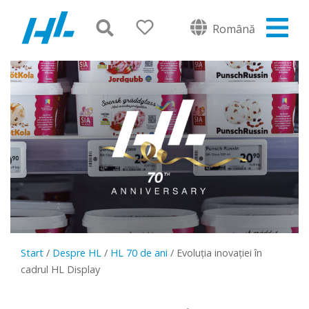
Română
Start
/
Despre HL
/
HL 70 de ani
/
Evoluția inovației în
cadrul HL Display