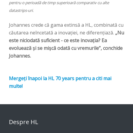
pentru o perioadă de timp superioară comparativ cu alte
datastrips-uri.
Johannes crede că gama extinsă a HL, combinată cu
căutarea neîncetată a inovației, ne diferențiază.
„Nu
este niciodată suficient - ce este inovația? Ea
evoluează și se mișcă odată cu vremurile”, conchide
Johannes.
Mergeți înapoi la HL 70 years pentru a citi mai
multe!
Despre HL