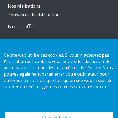
Nos réalisations
Tendances de distribution
Notre offre
Gamme Sustainable Choice et Offre Circulaire
Nos conceptions sur mesure
Ce site web utilise des cookies. Si vous n'acceptez pas
Guides d'installation
l'utilisation des cookies, vous pouvez les désactiver de
Catalogue
votre navigateur dans les paramètres de sécurité. Vous
pouvez également paramétrer votre ordinateur pour
Nous contacter
qu'il vous alerte à chaque fois qu'un site web essaye de
stocker ou télécharger des cookies sur votre appareil.
Politique de confidentialité
Politique des cookies
En savoir plus…