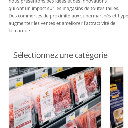
nous
présentons
des
idées
et des innovations
qui
ont
un impact sur les
magasins
de
toutes
tailles
.
Des
commerces
de
proximité
aux
supermarchés
et
hype
augmenter les ventes et
améliorer
l'attra
ctivité
de
la marque.
Sélectionnez une catégorie