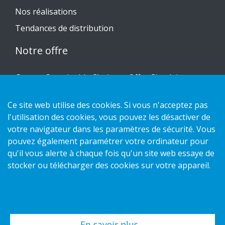
Nos réalisations
Tendances de distribution
Notre offre
Gamme Sustainable Choice et Offre Circulaire
Nos conceptions sur mesure
Ce site web utilise des cookies. Si vous n'acceptez pas
Guides d'installation
l'utilisation des cookies, vous pouvez les désactiver de
Catalogue
votre navigateur dans les paramètres de sécurité. Vous
pouvez également paramétrer votre ordinateur pour
Nous contacter
qu'il vous alerte à chaque fois qu'un site web essaye de
stocker ou télécharger des cookies sur votre appareil.
Politique de confidentialité
Politique des cookies
En savoir plus…