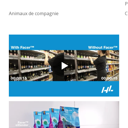
P
Animaux de compagnie
C