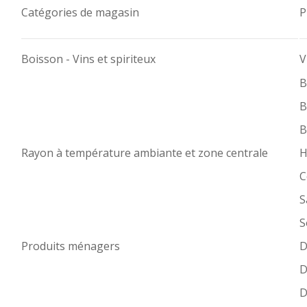
Catégories de magasin
P
Boisson - Vins et spiriteux
V
B
B
B
Rayon à température ambiante et zone centrale
H
C
S
S
Produits ménagers
D
D
D