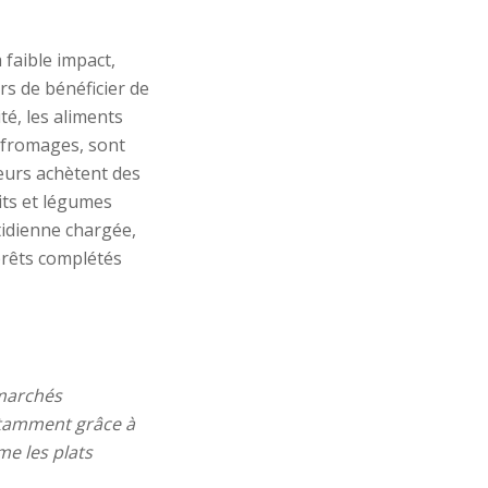
faible impact,
s de bénéficier de
té, les aliments
 fromages, sont
urs achètent des
its et légumes
otidienne chargée,
prêts complétés
marchés
tamment
grâce
à
me
les plats