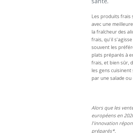
santé.
Les produits frais
avec une meilleure
la fraîcheur des al
frais, qu'il s'agisse
souvent les préfé
plats préparés à e
frais, et bien sûr,
les gens cuisinent
par une salade ou 
Alors
que les vent
européens
en
2020
l'innovation
répon
préparés
*.