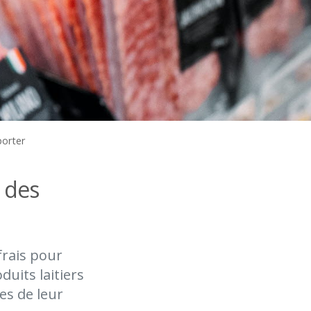
porter
e des
frais pour
uits laitiers
es de leur