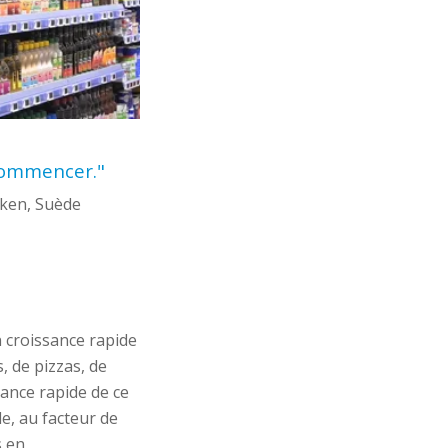
ecommencer."
cken, Suède
n
croissance rapide
s, de pizzas, de
sance rapide de ce
e, au facteur de
s en