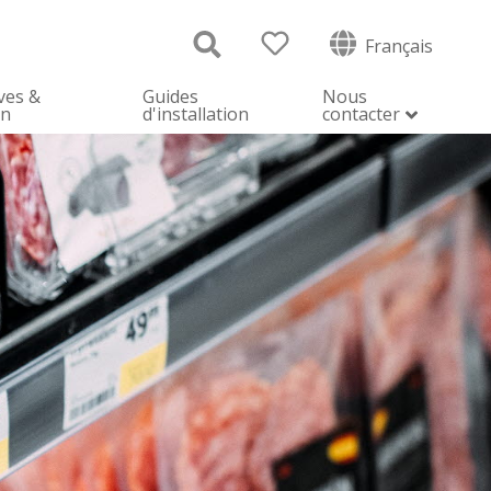
Français
ves &
Guides
Nous
on
d'installation
contacter