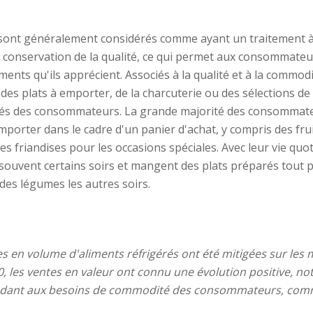
 sont généralement considérés comme ayant un traitement à 
 conservation de la qualité, ce qui permet aux consommateur
iments qu'ils apprécient. Associés à la qualité et à la commodi
 de
s
plats à emporter, de
la
charcuterie ou de
s
sélections de
rés des consommateurs. La grande majorité des consommate
mporter dans le cadre d'un panier d'achat, y compris des fru
 des friandises pour les occasions spéciales. Avec leur vie qu
 souvent certains soirs et mangent des plats préparés tout 
des légumes les autres soirs.
es
en
volume
d'aliments
réfrigérés
ont
été
mitigées
sur les
, les ventes
en
valeur
ont
connu
une
évolution
positive,
no
dant
aux
besoins
de
commodité
des
consommateurs
,
com