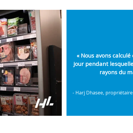
« Nous avons calculé
jour pendant lesquelle
rayons du ma
- Harj Dhasee, propriétair