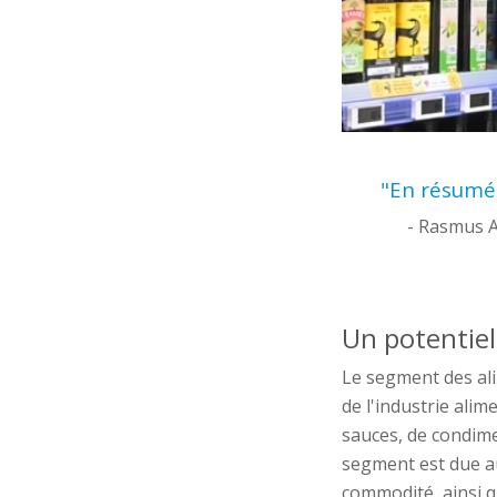
"En résumé,
- Rasmus A
Un potentie
Le segment des ali
de l'industrie alim
sauces, de condimen
segment est due au
commodité, ainsi q