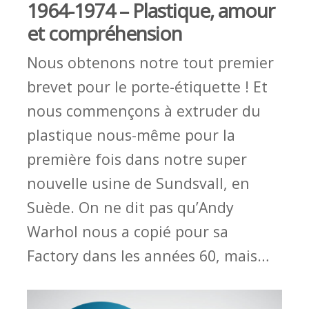
1964
-
1974
–
Plasti
que
,
amour
et compréhension
Nous obtenons notre tout premier
brevet pour le p
or
te
-
étiquette
!
Et
nous commençons à extruder du
plastique
nous
-
même
pour la
première
fois
dans notre
super
nouvelle
usine de
Sundsvall,
en
Suède
.
On ne dit pas qu’
Andy
Warhol
nous a copié pour sa
Factory
d
ans les
an
nées 60
,
mais
…