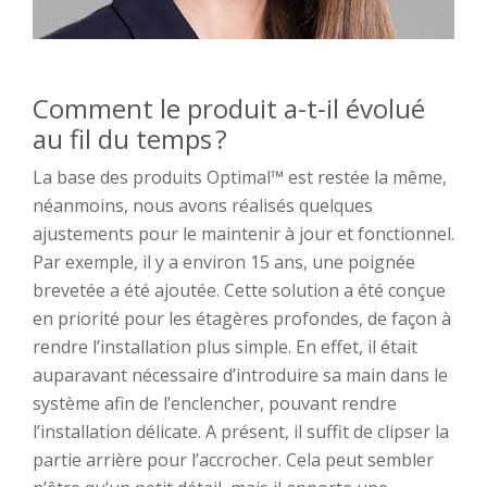
Comment le produit a-t-il
évolué
au fil du temps ?
L
a base
des produits
Optimal™
est resté
e
l
a
même,
néanmoins,
nous avons
réalisés
quelques
ajustements pour le maintenir à jour et fonctionnel.
Par exemple,
il y a environ 15 ans,
une poignée
brevetée
a été
ajoutée
.
Cette solution a été conçue
en priorité
pour
les étagères profondes,
de façon à
rendre l’installation plus simple.
En effet,
il
était
auparavant nécessaire
d’
introduire sa main dans
le
système afin de l’enclencher,
pouvant rendre
l’installation
délicate
. A présent, il suffit de clipser la
partie arrière pour l’accrocher. Cela peut sembler