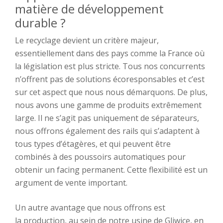
matière
de développement
durable ?
Le recyclage
devi
e
nt un critère
majeur,
essentiellement
dans des pays comme la France où
la
législation
est plus stricte. Tous nos concurrents
n’offrent pas de solutions
écoresponsables
et
c’est
sur cet aspect
que nous nous démarquons.
De plus,
nous avons une gamme de produits extrêmement
large.
Il ne s’agit pas uniquement de
séparateurs,
nous offrons
également
des rails qui s’adaptent
à
tous
types d’étagères,
et
qui peuvent être
combinés
à
des poussoirs automatiques
pour
obtenir
un
facing
permanent.
Ce
tte
flexibilité
est
un
argument de vente important.
Un autre avantage
que nous offrons est
la
production,
au sein de
notre
u
sine de Gliwice, en