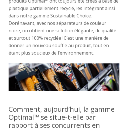
produits
Optimal™
ont toujours été
créés à base de
plastique partiellement recyclé
,
l
es
intégrant
ainsi
dans notre gamme
Sustainable
Choice
.
Dorénavant
, avec nos séparateurs de couleur
noire
, on obtient
une solution
élégant
e
, de qualité
et
surtout
100% recyclé
e
! C’est une manière de
donner un nouveau souffle au produit,
tout en
étant
plus
soucieux de l’environnement.
Comment
, aujourd’hui,
la gamme
Optimal™
se situe-t-
elle
par
rapport à ses concurrents
en