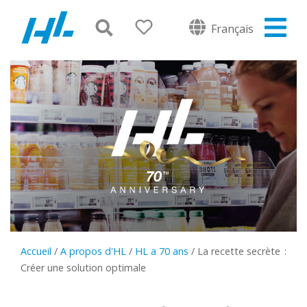
Français
Accueil
/
A propos d'HL
/
HL a 70 ans
/
La recette secrète :
Créer une solution optimale