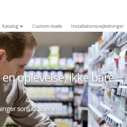
Katalog
Custom-made
Installationsvejledninger
en oplevelse, ikke bare
ninger som skaber en