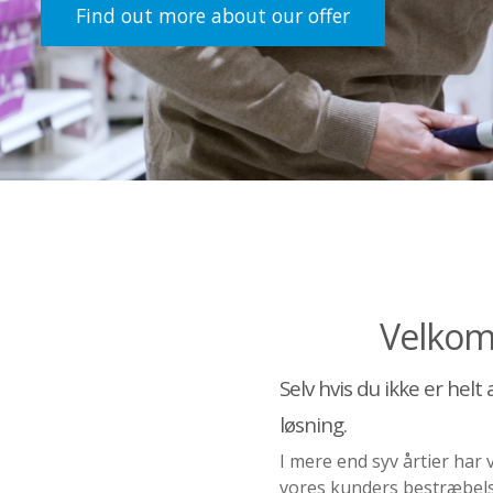
Find out more about our offer
Velkom
Selv hvis du ikke er helt
løsning.
I mere end syv årtier har
vores kunders bestræbelse