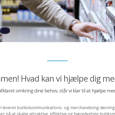
men! Hvad kan vi hjælpe dig med
 afklaret omkring dine behov, står vi klar til at hjælpe m
 vi leveret butikskommunikations- og merchandising-løsning
r på at skabe attraktive, effektive og bæredygtige butiks