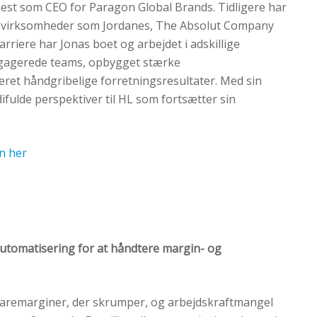
nest som CEO for Paragon Global Brands. Tidligere har
r i virksomheder som Jordanes, The Absolut Company
rriere har Jonas boet og arbejdet i adskillige
ngagerede teams, opbygget stærke
ret håndgribelige forretningsresultater. Med sin
ifulde perspektiver til HL som fortsætter sin
n her
eautomatisering for at håndtere margin- og
aremarginer, der skrumper, og arbejdskraftmangel