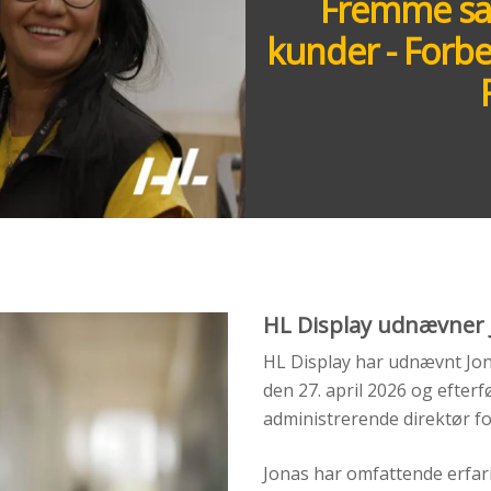
Fremme sal
kunder - Forbed
HL Display udnævner
HL Display har udnævnt Jon
den 27. april 2026 og efter
administrerende direktør f
Jonas har omfattende erfar