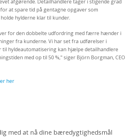
blevet afgørende. Detailhandlere tager i stigende grad
 for at spare tid på gentagne opgaver som
holde hylderne klar til kunder.
over for den dobbelte udfordring med færre hænder i
inger fra kunderne. Vi har set fra udførelser i
r til hyldeautomatisering kan hjælpe detailhandlere
ingstiden med op til 50 %," siger Björn Borgman, CEO
er her
dig
med
at
nå
dine
bæredygtighedsmål