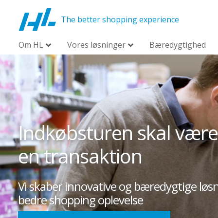
The better shopping experience
Om HL
Vores løsninger
Bæredygtighed
Indkøbsturen skal være 
en transaktion
Vi skaber innovative og bæredygtige løs
bedre shopping oplevelse