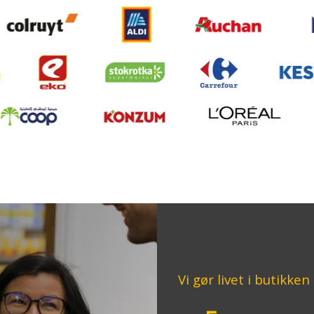
Vi
gør
livet
i
butikken