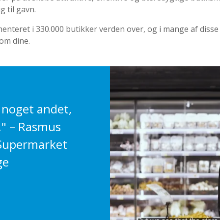
 til gavn.
nteret i 330.000 butikker verden over, og i mange af disse h
om dine.
e noget andet,
n." – Rasmus
 Supermarket
ge