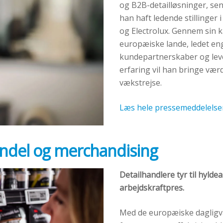
og B2B-detailløsninger, se
han haft ledende stillinge
og Electrolux. Gennem sin ka
europæiske lande, ledet e
kundepartnerskaber og leve
erfaring vil han bringe værd
vækstrejse.
Læs hele pressemeddelelse
andel og merchandising
Detailhandlere tyr til hyld
arbejdskraftpres.
Med de europæiske dagligv