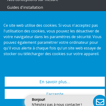
Guides d'installation
Catalogue
Nous contacter
Ce site web utilise des cookies. Si vous n'acceptez pas
l'utilisation des cookies, vous pouvez les désactiver de
votre navigateur dans les paramètres de sécurité. Vous
Politique de confidentialité
pouvez également paramétrer votre ordinateur pour
Politique des cookies
qu'il vous alerte à chaque fois qu'un site web essaye de
stocker ou télécharger des cookies sur votre appareil.
Copyright 2026 HL Display AB. All rights reserved.
En savoir plus…
J'accepte
Bonjour!
N'hésitez pas à nous contacter !