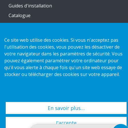
Guides d'installation
Catalogue
Nous contacter
Ce site web utilise des cookies. Si vous n'acceptez pas
Politique de confidentialité
l'utilisation des cookies, vous pouvez les désactiver de
Politique des cookies
votre navigateur dans les paramètres de sécurité. Vous
pouvez également paramétrer votre ordinateur pour
qu'il vous alerte à chaque fois qu'un site web essaye de
stocker ou télécharger des cookies sur votre appareil.
Copyright 2026 HL Display AB. All rights reserved.
En savoir plus…
J'accepte