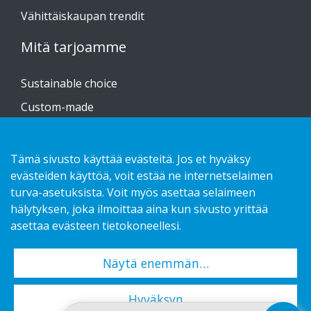
Vähittäiskaupan trendit
Mitä tarjoamme
Sustainable choice
Custom-made
Asennusohjeet
Kuvasto
Tämä sivusto käyttää evästeitä. Jos et hyväksy
evästeiden käyttöä, voit estää ne internetselaimen
Ota yhteyttä!
turva-asetuksista. Voit myös asettaa selaimeen
hälytyksen, joka ilmoittaa aina kun sivusto yrittää
Tietosuojaseloste
asettaa evästeen tietokoneellesi.
Näytä enemmän…
Copyright 2026 HL Display AB. All rights reserved.
Hyväksyn