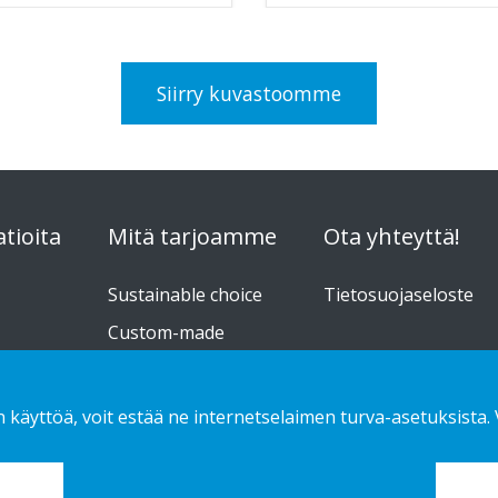
Siirry kuvastoomme
atioita
Mitä tarjoamme
Ota yhteyttä!
Sustainable choice
Tietosuojaseloste
Custom-made
dit
Asennusohjeet
Kuvasto
n käyttöä, voit estää ne internetselaimen turva-asetuksista.