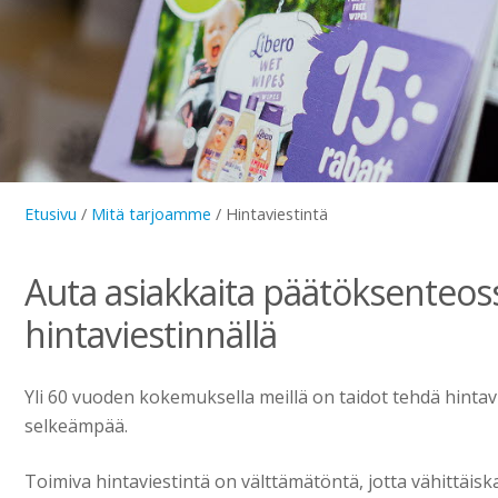
Etusivu
/
Mitä tarjoamme
/
Hintaviestintä
Auta asiakkaita päätöksenteoss
hintaviestinnällä
Yli 60 vuoden kokemuksella meillä on taidot tehdä hinta
selkeämpää.
Toimiva hintaviestintä on välttämätöntä, jotta vähittäiska