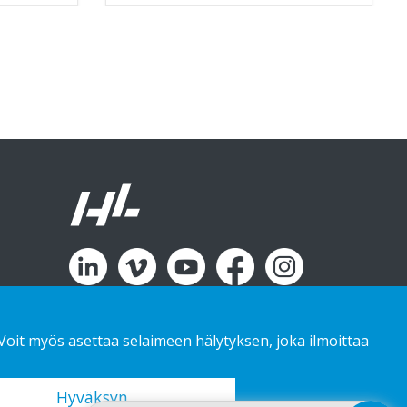
 Voit myös asettaa selaimeen hälytyksen, joka ilmoittaa
Hyväksyn