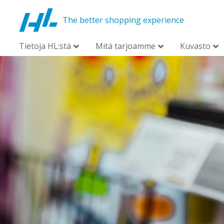
The better shopping experience
Tietoja HL:stä
Mitä tarjoamme
Kuvasto