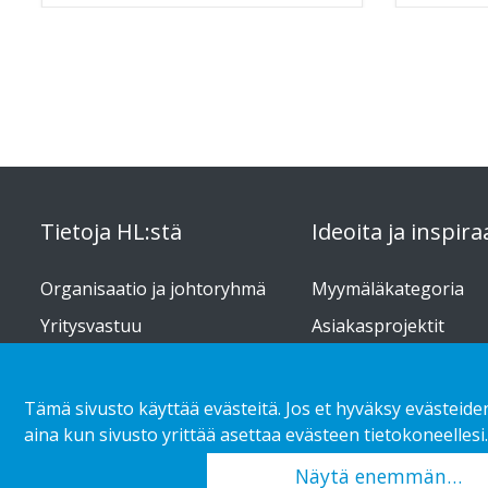
Tietoja HL:stä
Ideoita ja inspira
Organisaatio ja johtoryhmä
Myymäläkategoria
Yritysvastuu
Asiakasprojektit
Työpaikat
Vähittäiskaupan tren
Tämä sivusto käyttää evästeitä. Jos et hyväksy evästeide
aina kun sivusto yrittää asettaa evästeen tietokoneellesi.
Copyright 2026 HL Display AB. All rights reserved.
Näytä enemmän…