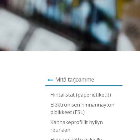
Mitä tarjoamme
Hintalistat (paperietiketit)
Elektronisen hinnannäytön
pidikkeet (ESL)
Kannakeprofiilit hyllyn
reunaan
Hinnannäyttö piikeille