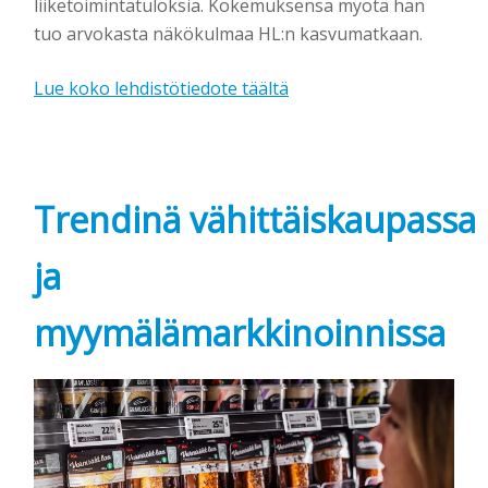
liiketoimintatuloksia. Kokemuksensa myötä hän
tuo arvokasta näkökulmaa HL:n kasvumatkaan.
Lue koko lehdistötiedote täältä
Trendinä
vähittäiskaupassa
ja
myymälämarkkinoinnissa