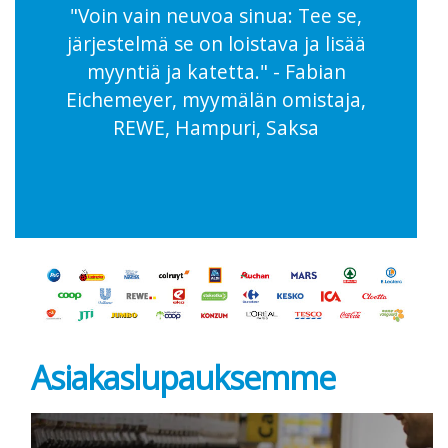
"Voin vain neuvoa sinua: Tee se,
järjestelmä se on loistava ja lisää
myyntiä ja katetta." - Fabian
Eichemeyer, myymälän omistaja,
REWE, Hampuri, Saksa
Asiakaslupauksemme