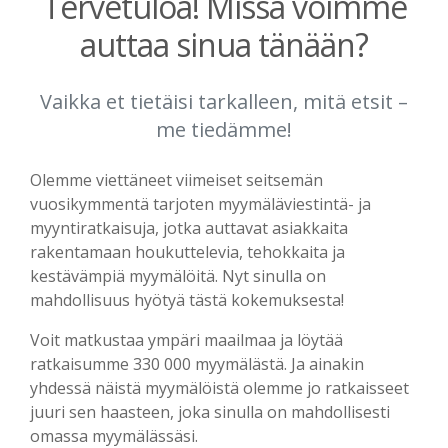
Tervetuloa! Missä voimme
auttaa sinua tänään?
Vaikka et tietäisi tarkalleen, mitä etsit –
me tiedämme!
Olemme viettäneet viimeiset seitsemän
vuosikymmentä tarjoten myymäläviestintä- ja
myyntiratkaisuja, jotka auttavat asiakkaita
rakentamaan houkuttelevia, tehokkaita ja
kestävämpiä myymälöitä. Nyt sinulla on
mahdollisuus hyötyä tästä kokemuksesta!
Voit matkustaa ympäri maailmaa ja löytää
ratkaisumme 330 000 myymälästä. Ja ainakin
yhdessä näistä myymälöistä olemme jo ratkaisseet
juuri sen haasteen, joka sinulla on mahdollisesti
omassa myymälässäsi.