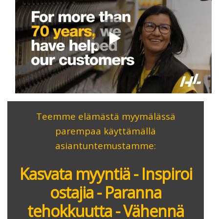
Teemme elämästä myymälässä
parempaa käyttämällä
asiantuntemustamme:
Kasvata myyntiä - Inspiroi
ostajia - Paranna
tehokkuutta - Vähennä