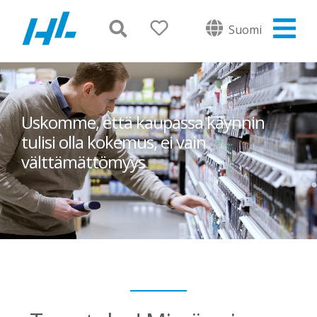
Suomi
Uskomme, että kaupassa käynnin
tulisi olla kokemus, ei vain
välttämättömyys