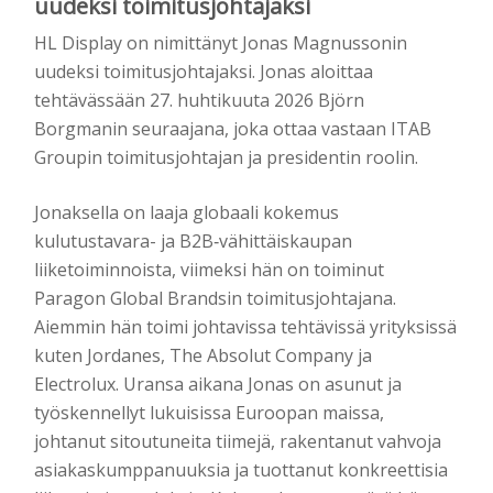
uudeksi toimitusjohtajaksi
HL Display on nimittänyt Jonas Magnussonin
uudeksi toimitusjohtajaksi. Jonas aloittaa
tehtävässään 27. huhtikuuta 2026 Björn
Borgmanin seuraajana, joka ottaa vastaan ITAB
Groupin toimitusjohtajan ja presidentin roolin.
Jonaksella on laaja globaali kokemus
kulutustavara- ja B2B‑vähittäiskaupan
liiketoiminnoista, viimeksi hän on toiminut
Paragon Global Brandsin toimitusjohtajana.
Aiemmin hän toimi johtavissa tehtävissä yrityksissä
kuten Jordanes, The Absolut Company ja
Electrolux. Uransa aikana Jonas on asunut ja
työskennellyt lukuisissa Euroopan maissa,
johtanut sitoutuneita tiimejä, rakentanut vahvoja
asiakaskumppanuuksia ja tuottanut konkreettisia