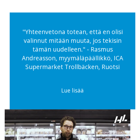
"Yhteenvetona totean, että en olisi
valinnut mitään muuta, jos tekisin
tämän uudelleen." - Rasmus
Andreasson, myymäläpäällikkö, ICA
Supermarket Trollbäcken, Ruotsi
Lue lisää