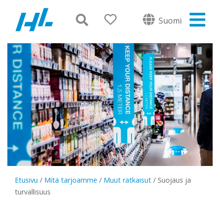
Suomi
Etusivu
/
Mitä tarjoamme
/
Muut ratkaisut
/
Suojaus ja
turvallisuus