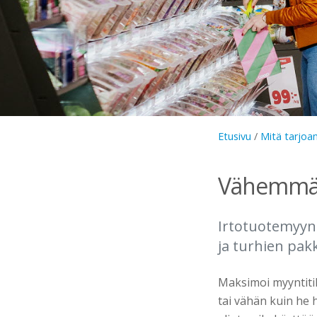
Etusivu
/
Mitä tarjo
Vähemmän 
Irtotuotemyyn
ja turhien pa
Maksimoi myyntitila
tai vähän kuin he 