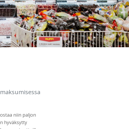
 omaksumisessa
ostaa niin paljon
on hyväksytty