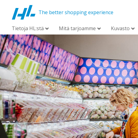
The better shopping experience
Tietoja HL:stä
Mitä tarjoamme
Kuvasto