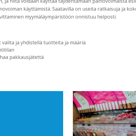
n, ja niitä voidaan käyttää täydentämään painovoimaista esil
ainovoiman käyttämistä. Saatavilla on useita ratkaisuja ja kok
ovittaminen myymäläympäristöön onnistuu helposti.
 valita ja yhdistellä tuotteita ja määriä
titilan
haa pakkausjätettä