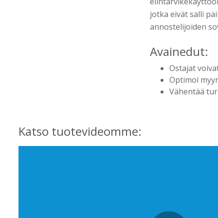
elintarvikekäyttöö
jotka eivät salli p
annostelijoiden s
Avainedut:
Ostajat voivat
Optimoi myyn
Vähentää tur
Katso tuotevideomme: