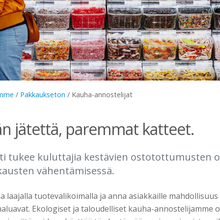
amme
/
Pakkaukseton
/
Kauha-annostelijat
jätettä, paremmat katteet.
ti tukee kuluttajia kestävien ostotottumusten
kkausten vähentämisessä.
 laajalla tuotevalikoimalla ja anna asiakkaille mahdollisuus 
haluavat. Ekologiset ja taloudelliset kauha-annostelijamme 