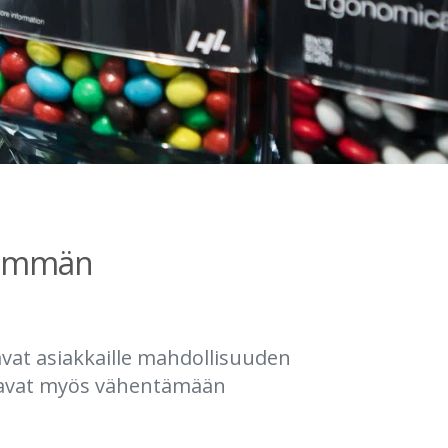
hemmän
tavat asiakkaille mahdollisuuden
ttavat myös vähentämään