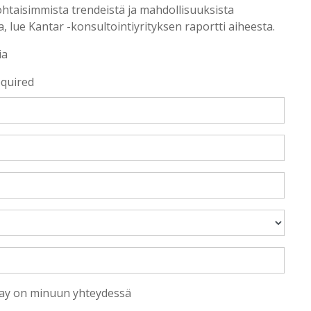
ohtaisimmista trendeistä ja mahdollisuuksista
, lue Kantar -konsultointiyrityksen raportti aiheesta.
ia
equired
lay on minuun yhteydessä