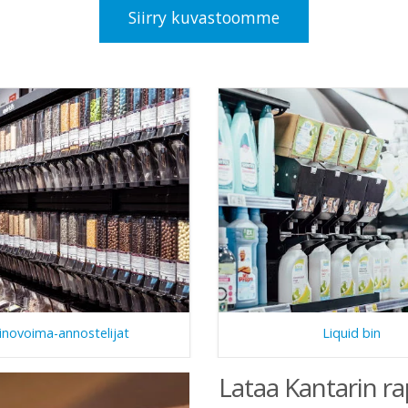
Siirry kuvastoomme
inovoima-annostelijat
Liquid bin
Lataa Kantarin ra