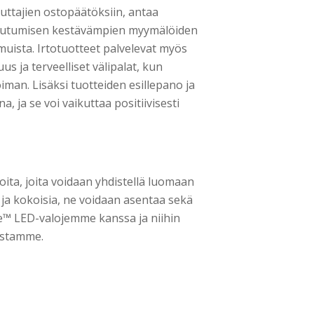
ttajien ostopäätöksiin, antaa
toutumisen kestävämpien myymälöiden
ista. Irtotuotteet palvelevat myös
s ja terveelliset välipalat, kun
iman. Lisäksi tuotteiden esillepano ja
, ja se voi vaikuttaa positiivisesti
oita, joita voidaan yhdistellä luomaan
a ja kokoisia, ne voidaan asentaa sekä
Lite™ LED-valojemme kanssa ja niihin
mastamme.