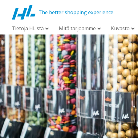
The better shopping experience
Tietoja HL:stä
Mitä tarjoamme
Kuvasto