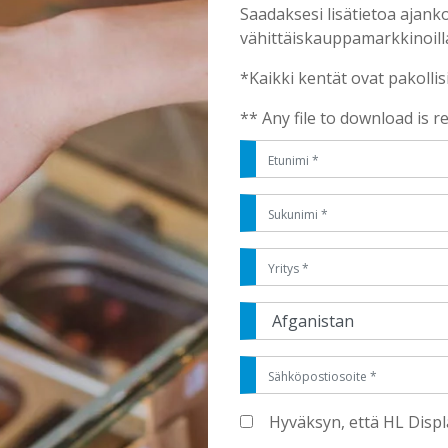
Saadaksesi lisätietoa ajank
vähittäiskauppamarkkinoilla
*Kaikki kentät ovat pakollis
** Any file to download is r
Hyväksyn, että HL Disp