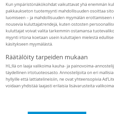
Kun ympäristönäkökohdat vaikuttavat yhä enemmän kulu
pakkaukseton tuotemyynti mahdollisuuden osoittaa si
luomiseen – ja mahdollisuuden myymälän erottamiseen mu
nousevia kuluttajatrendejä, kuten ostosten persoonallisuu
kuluttajat voivat valita tarkemmin ostamansa tuotevaliko
myynti irtona koetaan usein kuluttajien mielestä edullisena
käsitykseen myymälästä.
Räätälöity tarpeiden mukaan
HL;llä on laaja valikoima kauha- ja painovoima-annostelij
täydellinen irtotuoteosasto. Annostelijoita on eri mallisi
hyllyille että lattiatelineisiin, ne ovat yhteensopivia Ad’
voidaan yhdistää laajasti erilaisia lisävarusteita valikoi