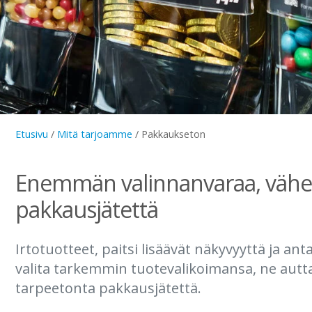
Etusivu
/
Mitä tarjoamme
/
Pakkaukseton
Enemmän valinnanvaraa, vä
pakkausjätettä
Irtotuotteet, paitsi lisäävät näkyvyyttä ja an
valita tarkemmin tuotevalikoimansa, ne au
tarpeetonta pakkausjätettä.