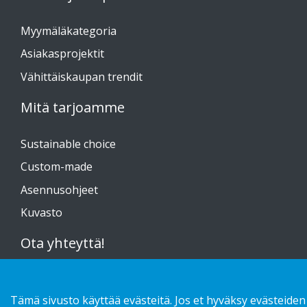
Myymäläkategoria
Asiakasprojektit
Vähittäiskaupan trendit
Mitä tarjoamme
Sustainable choice
Custom-made
Asennusohjeet
Kuvasto
Ota yhteyttä!
Tietosuojaseloste
Tämä sivusto käyttää evästeitä. Jos et hyväksy evästeiden