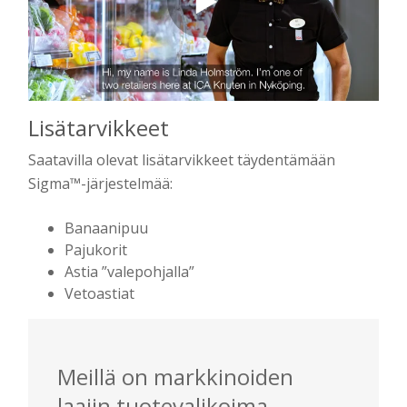
Lisätarvikkeet
Saatavilla olevat lisätarvikkeet täydentämään
Sigma™-järjestelmää:
Banaanipuu
Pajukorit
Astia ”valepohjalla”
Vetoastiat
Meillä on markkinoiden
laajin tuotevalikoima,