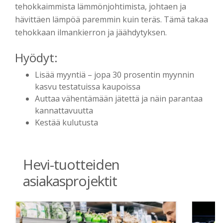
tehokkaimmista lämmönjohtimista, johtaen ja
hävittäen lämpöä paremmin kuin teräs. Tämä takaa
tehokkaan ilmankierron ja jäähdytyksen.
Hyödyt:
Lisää myyntiä – jopa 30
prosentin
m
yynnin
kasvu testatuissa kaupoissa
Auttaa vähentämään jätettä ja n
äin parantaa
kannattavuutta
Kestää kulutusta
Hevi-tuotteiden
asiakasprojektit