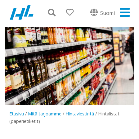
Suomi
Etusivu
/
Mitä tarjoamme
/
Hintaviestintä
/
Hintalistat
(paperietiketit)