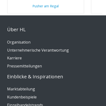
Pusher am Regal
W
Über HL
Organisation
Unternehmerische Verantwortung
Karriere
Pressemitteilungen
Einblicke & Inspirationen
Marktabteilung
Kundenbeispiele
Einzelhandelstrends