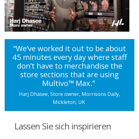
“We’ve worked it out to be about
45 minutes every day where staff
don’t have to merchandise the
store sections that are using
Multivo™ Max.”
Harj Dhasee, Store owner, Morrisons Daily,
Mickleton, UK
Lassen Sie sich inspirieren