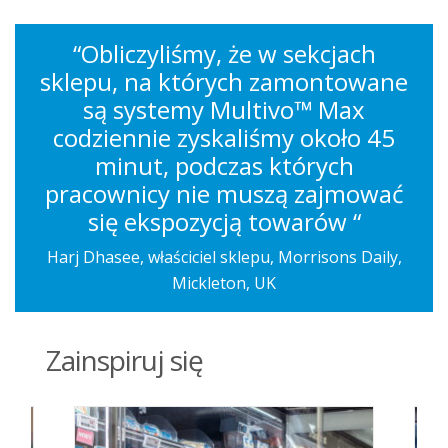
“Obliczyliśmy, że w sekcjach
sklepu, na których zamontowane
są systemy Multivo™ Max
codziennie zyskaliśmy około 45
minut, podczas których
pracownicy nie muszą zajmować
się ekspozycją towarów “
Harj Dhasee, właściciel sklepu, Morrisons Daily,
Mickleton, UK
Zainspiruj się