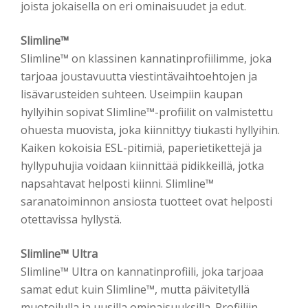
joista jokaisella on eri ominaisuudet ja edut.
Slimline™
Slimline™ on klassinen kannatinprofiilimme, joka
tarjoaa joustavuutta viestintävaihtoehtojen ja
lisävarusteiden suhteen. Useimpiin kaupan
hyllyihin sopivat Slimline™-profiilit on valmistettu
ohuesta muovista, joka kiinnittyy tiukasti hyllyihin.
Kaiken kokoisia ESL-pitimiä, paperietikettejä ja
hyllypuhujia voidaan kiinnittää pidikkeillä, jotka
napsahtavat helposti kiinni. Slimline™
saranatoiminnon ansiosta tuotteet ovat helposti
otettavissa hyllystä.
Slimline™ Ultra
Slimline™ Ultra on kannatinprofiili, joka tarjoaa
samat edut kuin Slimline™, mutta päivitetyllä
muotoilulla ja uusilla ominaisuuksilla. Profiiliin