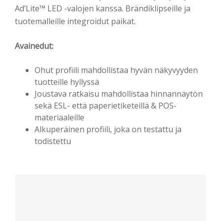
Ad’Lite™ LED -valojen kanssa. Brändiklipseille ja
tuotemalleille integroidut paikat.
Avainedut:
Ohut profiili mahdollistaa hyvän näkyvyyden
tuotteille hyllyssä
Joustava ratkaisu mahdollistaa hinnannäytön
sekä ESL- että paperietiketeillä & POS-
materiaaleille
Alkuperäinen profiili, joka on testattu ja
todistettu