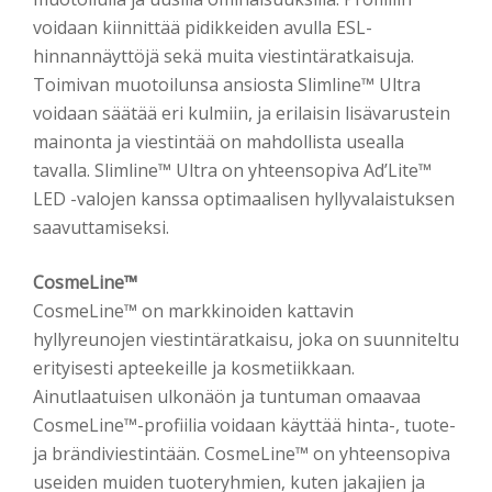
voidaan kiinnittää pidikkeiden avulla ESL-
hinnannäyttöjä sekä muita viestintäratkaisuja.
Toimivan muotoilunsa ansiosta Slimline™ Ultra
voidaan säätää eri kulmiin, ja erilaisin lisävarustein
mainonta ja viestintää on mahdollista usealla
tavalla. Slimline™ Ultra on yhteensopiva Ad’Lite™
LED -valojen kanssa optimaalisen hyllyvalaistuksen
saavuttamiseksi.
CosmeLine™
CosmeLine™ on markkinoiden kattavin
hyllyreunojen viestintäratkaisu, joka on suunniteltu
erityisesti apteekeille ja kosmetiikkaan.
Ainutlaatuisen ulkonäön ja tuntuman omaavaa
CosmeLine™-profiilia voidaan käyttää hinta-, tuote-
ja brändiviestintään. CosmeLine™ on yhteensopiva
useiden muiden tuoteryhmien, kuten jakajien ja