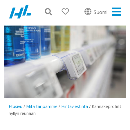
Suomi
Etusivu
/
Mitä tarjoamme
/
Hintaviestintä
/
Kannakeprofiilit
hyllyn reunaan