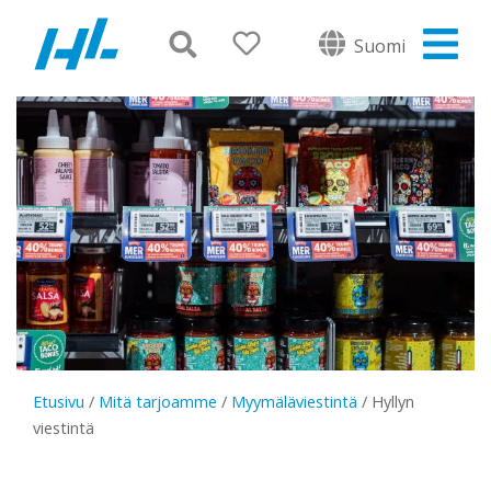
Suomi
Etusivu
/
Mitä tarjoamme
/
Myymäläviestintä
/
Hyllyn
viestintä