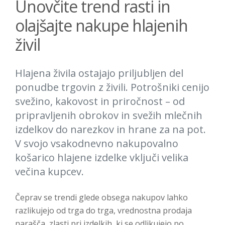
Unovčite trend rasti in
olajšajte nakupe hlajenih
živil
Hlajena živila ostajajo priljubljen del
ponudbe trgovin z živili. Potrošniki cenijo
svežino, kakovost in priročnost – od
pripravljenih obrokov in svežih mlečnih
izdelkov do narezkov in hrane za na pot.
V svojo vsakodnevno nakupovalno
košarico hlajene izdelke vključi velika
večina kupcev.
Čeprav se trendi glede obsega nakupov lahko
razlikujejo od trga do trga, vrednostna prodaja
narašča, zlasti pri izdelkih, ki se odlikujejo po