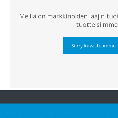
Meillä on markkinoiden laajin tuo
tuotteisiimme
Siirry kuvastoomme
Tietoja HL:stä
Ideoita ja inspira