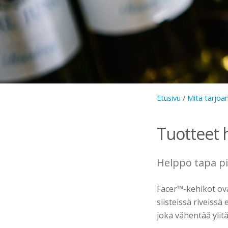
Etusivu
/
Mitä tarjo
Tuotteet 
Helppo tapa pi
Facer™-kehikot ova
siisteissä riveissä 
joka vähentää ylitä