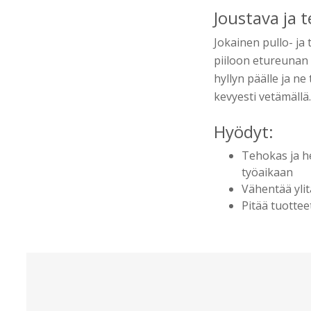
Joustava ja 
Jokainen pullo- ja
piiloon etureunan 
hyllyn päälle ja n
kevyesti vetämällä.
Hyödyt:
Tehokas ja he
työaikaan
Vähentää ylit
Pitää tuottee