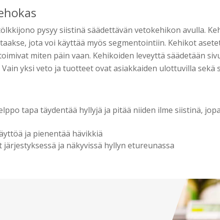
tehokas
 tölkkijono pysyy siistinä säädettävän vetokehikon avulla. Ke
taakse, jota voi käyttää myös segmentointiin. Kehikot aset
e toimivat miten päin vaan. Kehikoiden leveyttä säädetään s
 Vain yksi veto ja tuotteet ovat asiakkaiden ulottuvilla sekä s
lppo tapa täydentää hyllyjä ja pitää niiden ilme siistinä, jo
äyttöä ja pienentää hävikkiä
t järjestyksessä ja näkyvissä hyllyn etureunassa