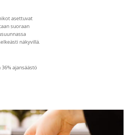
hikot asettuvat
etaan suoraan
ivusuunnassa
elkeästi näkyvillä.
pa 36% ajansäästö