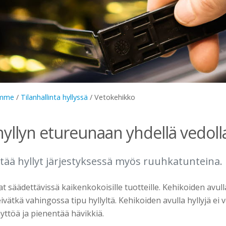
amme
/
Tilanhallinta hyllyssä
/
Vetokehikko
hyllyn etureunaan yhdellä vedoll
tää hyllyt järjestyksessä myös ruuhkatunteina.
t säädettävissä kaikenkokoisille tuotteille. Kehikoiden avull
eivätkä vahingossa tipu hyllyltä. Kehikoiden avulla hyllyjä ei v
yttöä ja pienentää hävikkiä.