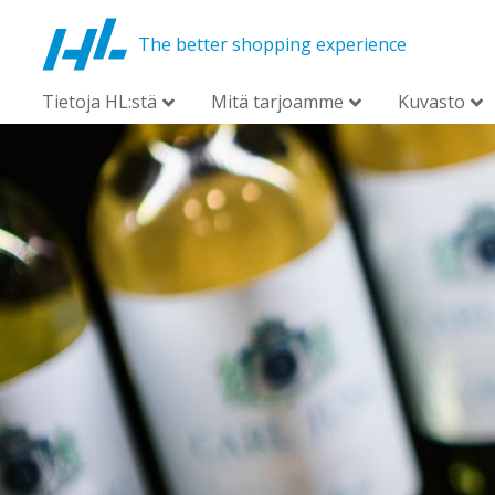
The better shopping experience
Tietoja HL:stä
Mitä tarjoamme
Kuvasto