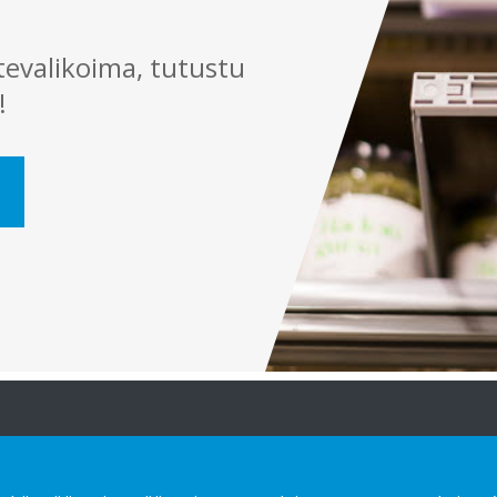
tevalikoima, tutustu
!
atioita
Mitä tarjoamme
Ota yhteyttä!