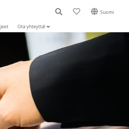
Suomi
jeet
Ota yhteyttä!