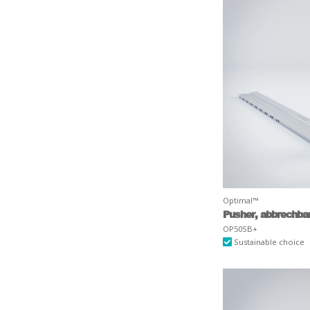
Optimal™
Pusher, abbrechbar
OP50SB+
Sustainable choice