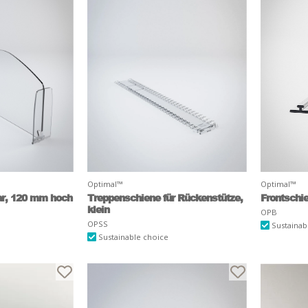
Optimal™
Optimal™
ar, 120 mm hoch
Treppenschiene für Rückenstütze,
Frontschi
klein
OPB
OPSS
Sustainab
Sustainable choice