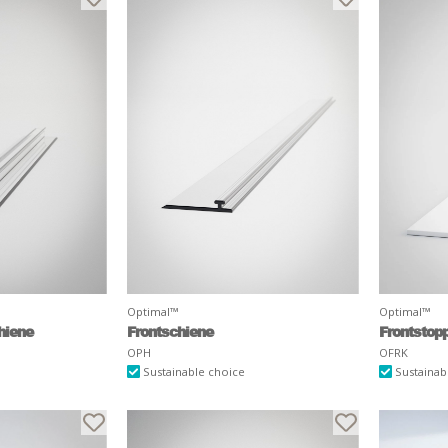
Optimal™
Optimal™
hiene
Frontschiene
Frontstopp
OPH
OFRK
Sustainable choice
Sustainab