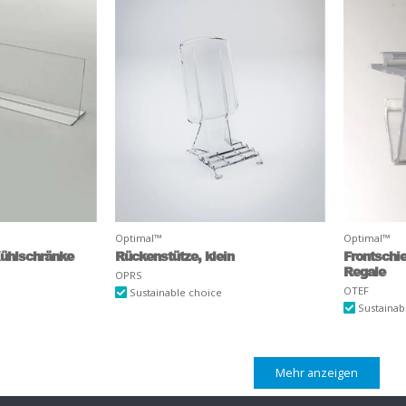
Optimal™
Optimal™
/Kühlschränke
Rückenstütze, klein
Frontschie
Regale
OPRS
OTEF
Sustainable choice
Sustainab
Mehr anzeigen