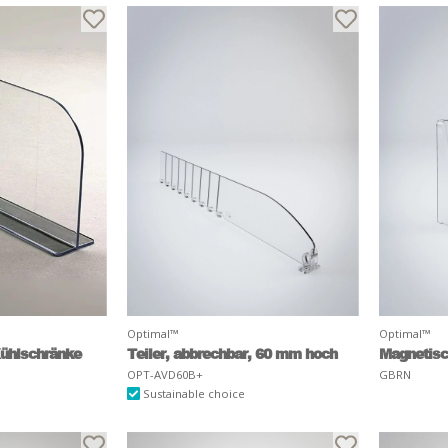
Optimal™
Optimal™
/Kühlschränke
Teiler, abbrechbar, 60 mm hoch
Magnetisc
OPT-AVD60B+
GBRN
Sustainable choice