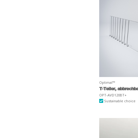
Optimal™
T-Teiler, abbrechb
OPT-AVD120BT+
Sustainable choice