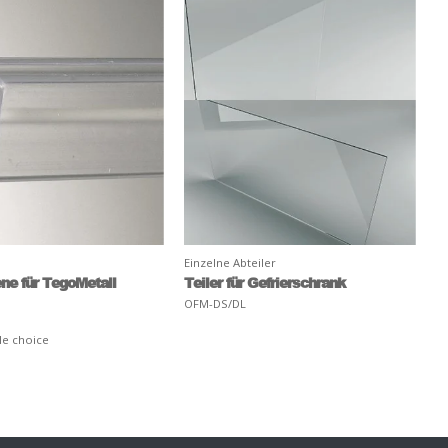
Einzelne Abteiler
ne für TegoMetall
Teiler für Gefrierschrank
OFM-DS/DL
le choice