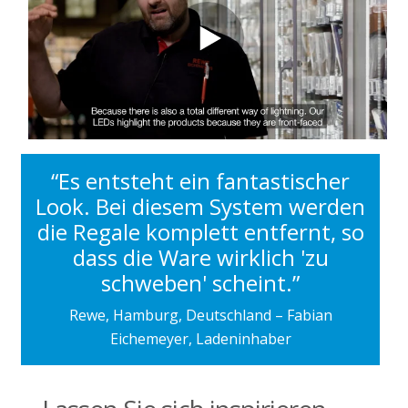
“Es entsteht ein fantastischer
Look. Bei diesem System werden
die Regale komplett entfernt, so
dass die Ware wirklich 'zu
schweben' scheint.”
Rewe, Hamburg, Deutschland – Fabian
Eichemeyer, Ladeninhaber