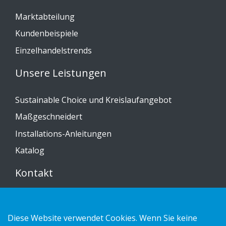
Marktabteilung
Kundenbeispiele
Einzelhandelstrends
Unsere Leistungen
Sustainable Choice und Kreislaufangebot
Maßgeschneidert
Installations-Anleitungen
Katalog
Kontakt
Datenschutzerklärung
Cookies
Diese Website verwendet Cookies. Wenn Sie keine