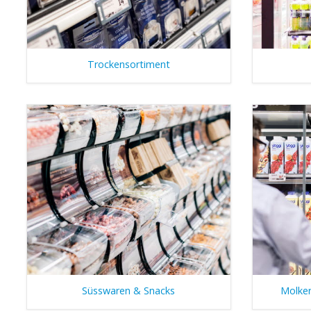
Trockensortiment
Süsswaren & Snacks
Molker