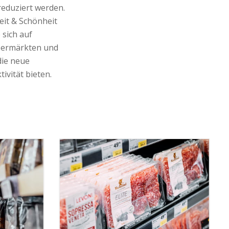
reduziert werden.
it & Schönheit
 sich auf
upermärkten und
die neue
vität bieten.