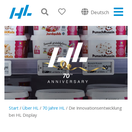
Deutsch
Start
/
Über HL
/
70 Jahre HL
/
Die Innovationsentwicklung
bei HL Display