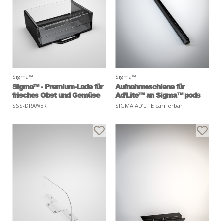
Sigma™
Sigma™
Sigma™ - Premium-Lade für
Aufnahmeschiene für
frisches Obst und Gemüse
Ad’Lite™ an Sigma™ pods
SSS-DRAWER
SIGMA AD’LITE carrierbar