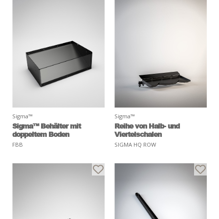
Sigma™
Sigma™
Sigma™ Behälter mit
Reihe von Halb- und
doppeltem Boden
Viertelschalen
FBB
SIGMA HQ ROW