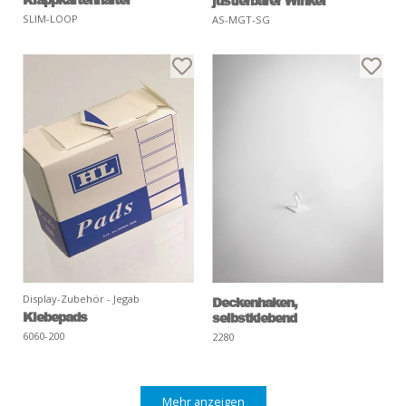
justierbarer Winkel
SLIM-LOOP
AS-MGT-SG
Display-Zubehör - Jegab
Deckenhaken,
Klebepads
selbstklebend
6060-200
2280
Mehr anzeigen