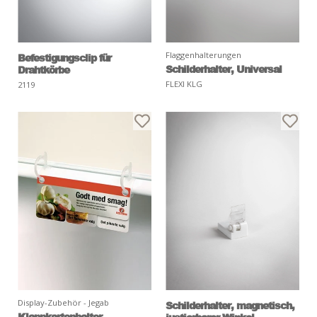
Flaggenhalterungen
Befestigungsclip für
Schilderhalter, Universal
Drahtkörbe
FLEXI KLG
2119
Display-Zubehör - Jegab
Schilderhalter, magnetisch,
Klappkartenhalter