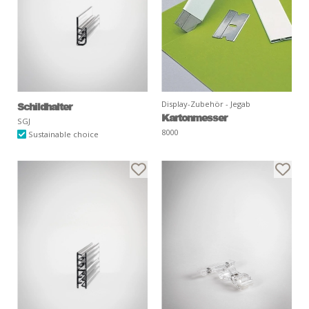
Display-Zubehör - Jegab
Schildhalter
Kartonmesser
SGJ
8000
Sustainable choice