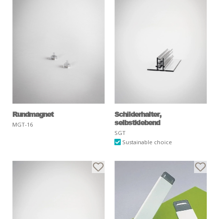
Rundmagnet
Schilderhalter,
selbstklebend
MGT-16
SGT
Sustainable choice