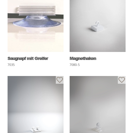
Saugnapf mit Greifer
Magnethaken
7035
7080-5