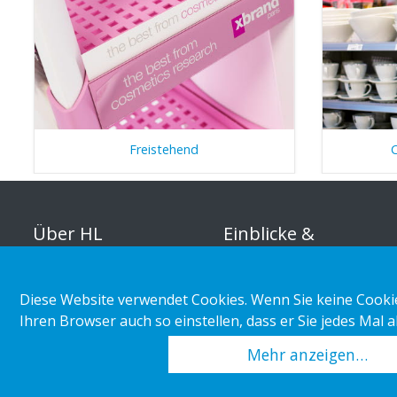
Freistehend
Über HL
Einblicke &
Inspirationen
Organisation
Diese Website verwendet Cookies. Wenn Sie keine Cookie
Marktabteilung
Unternehmerische
Ihren Browser auch so einstellen, dass er Sie jedes Mal 
Verantwortung
Kundenbeispiele
Mehr anzeigen…
Karriere
Einzelhandelstrends
Pressemitteilungen