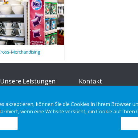
Cross-Merchandising
Unsere Leistungen
Kontakt
Sustainable Choice und
Datenschutzerklärung
s akzeptieren, können Sie die Cookies in Ihrem Browser un
Kreislaufangebot
Cookies
alarmiert, wenn eine Website versucht, ein Cookie auf Ihren
Maßgeschneidert
Impressum
Installations-Anleitungen
Katalog