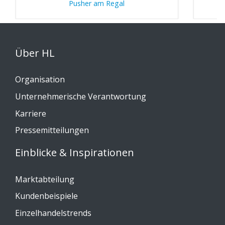
Pusher am Regal
W
Über HL
Organisation
Unternehmerische Verantwortung
Karriere
Pressemitteilungen
Einblicke & Inspirationen
Marktabteilung
Kundenbeispiele
Einzelhandelstrends