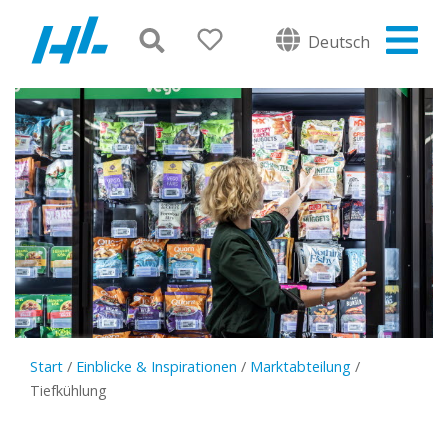
Deutsch
Start
/
Einblicke & Inspirationen
/
Marktabteilung
/
Tiefkühlung