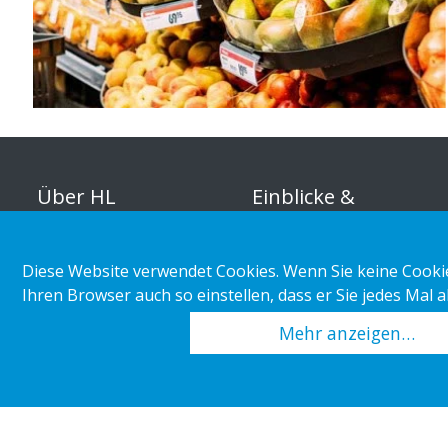
Über HL
Einblicke &
Inspirationen
Organisation
Diese Website verwendet Cookies. Wenn Sie keine Cookie
Marktabteilung
Unternehmerische
Ihren Browser auch so einstellen, dass er Sie jedes Mal 
Verantwortung
Kundenbeispiele
Mehr anzeigen…
Karriere
Einzelhandelstrends
Pressemitteilungen
Copyright 2026 HL Display AB. All rights reserved.