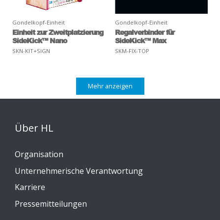
Gondelkopf-Einheit
Gondelkopf-Einheit
Einheit zur Zweitplatzierung
Regalverbinder für
SideKick™ Nano
SideKick™ Max
SKN-KIT+SIGN
SKM-FIX-TOP
Mehr anzeigen
Über HL
Organisation
Unternehmerische Verantwortung
Karriere
Pressemitteilungen