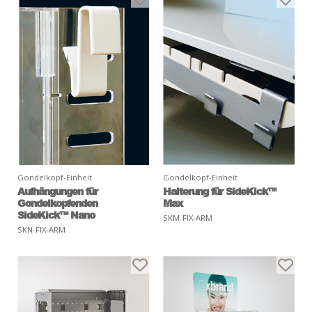
Gondelkopf-Einheit
Gondelkopf-Einheit
Aufhängungen für
Halterung für SideKick™
Gondelkopfenden
Max
SideKick™ Nano
SKM-FIX-ARM
SKN-FIX-ARM