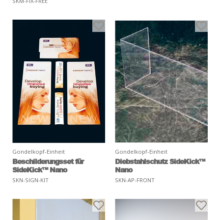
SKM-FIX-FREE
Gondelkopf-Einheit
Gondelkopf-Einheit
Beschilderungsset für
Diebstahlschutz SideKick™
SideKick™ Nano
Nano
SKN-SIGN-KIT
SKN-AP-FRONT